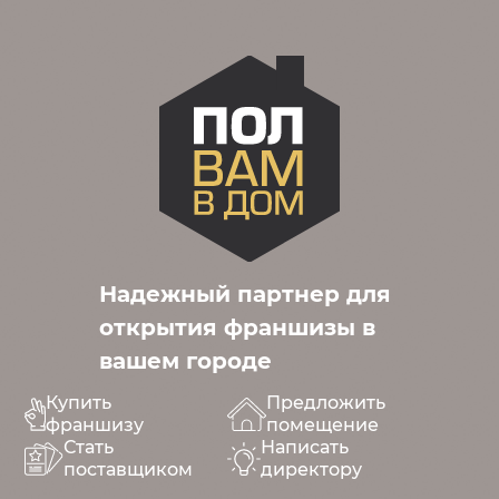
Надежный партнер для
открытия франшизы в
вашем городе
Купить
Предложить
франшизу
помещение
Стать
Написать
поставщиком
директору